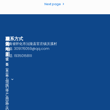
Next page
服
网
联系方式
务
站
湖南省怀化市沅陵县官庄镇沃溪村
微
微
信
信
地
邮箱: 309176059@qq.com
大
二
二
图
型
电话: 19350158111
维
维
设
首
码
码
备
页
安
关
装
于
与
我
维
们
修
产
高
品
低
中
压
心