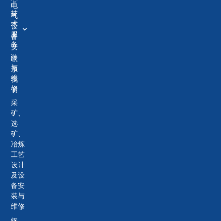
电
技
气
术
设
服
备
务
安
装
联
与
系
维
我
修
们
采
矿、
选
矿、
冶炼
工艺
设计
及设
备安
装与
维修
钢