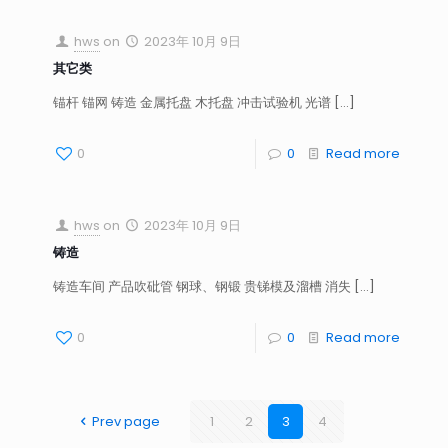
hws
on
2023年 10月 9日
其它类
锚杆 锚网 铸造 金属托盘 木托盘 冲击试验机 光谱
[…]
0
0
Read more
hws
on
2023年 10月 9日
铸造
铸造车间 产品吹砒管 钢球、钢锻 贵锑模及溜槽 消失
[…]
0
0
Read more
Prev page
1
2
3
4