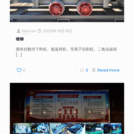
hws
on
2023年 10月 9日
锻铆
拥有括数控下料机、氩弧焊机、等离子切割机、二氧化碳保
[…]
0
0
Read more