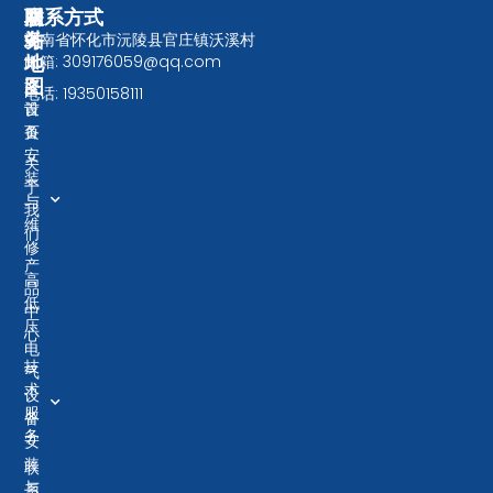
服
网
联系方式
务
站
湖南省怀化市沅陵县官庄镇沃溪村
微
微
信
信
地
邮箱: 309176059@qq.com
大
二
二
图
型
电话: 19350158111
维
维
设
首
码
码
备
页
安
关
装
于
与
我
维
们
修
产
高
品
低
中
压
心
电
技
气
术
设
服
备
务
安
装
联
与
系