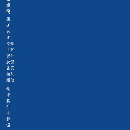
维
我
修
们
采
矿、
选
矿、
冶炼
工艺
设计
及设
备安
装与
维修
钢
结
构
件
非
标
设