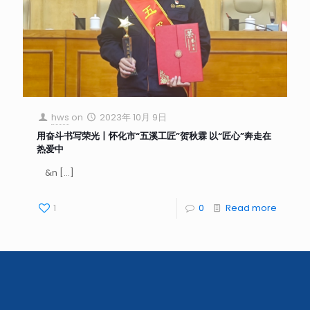
hws
on
2023年 10月 9日
用奋斗书写荣光丨怀化市“五溪工匠”贺秋霖 以“匠心”奔走在
热爱中
&n
[…]
1
0
Read more